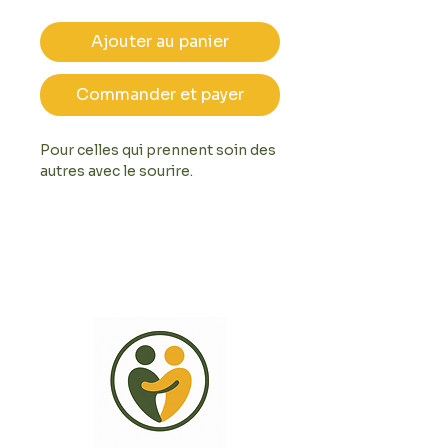
Ajouter au panier
Commander et payer
Pour celles qui prennent soin des 
autres avec le sourire.

Le t-shirt "Good Vibes Caregiver" 
associe l'esprit Dolce Vita, les 
bonnes ondes et les valeurs du 
métier d'aide à domicile.

☀️ Bienveillance

🌴 Good vibes

❤️ Accompagnement humain

😊 Sourires au quotidien

Un design tendance inspiré du 
soleil, des vacances et de la 