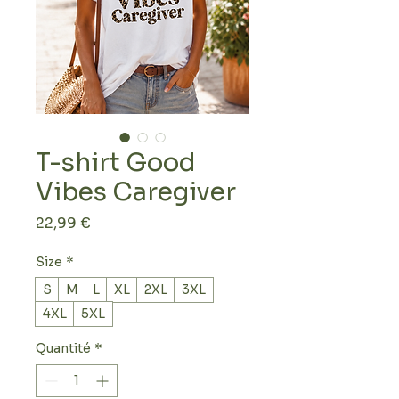
T-shirt Good
Vibes Caregiver
Prix
22,99 €
Size
*
S
M
L
XL
2XL
3XL
4XL
5XL
Quantité
*