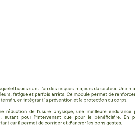
tion, Salarié, CCAS Indépendant
CESU, Structure Professionnelles
et Public
iène Sécurité & Gestes
fessionnels
quelettiques sont l’un des risques majeurs du secteur. Une m
leurs, fatigue et parfois arrêts. Ce module permet de renforce
terrain, en intégrant la prévention et la protection du corps.
e réduction de l’usure physique, une meilleure endurance 
e, autant pour l’intervenant que pour le bénéficiaire. En p
ant car il permet de corriger et d’ancrer les bons gestes.