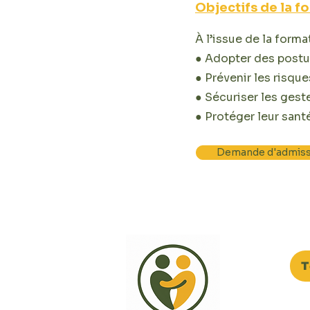
Objectifs de la fo
À l’issue de la forma
● Adopter des postur
● Prévenir les risqu
● Sécuriser les ges
● Protéger leur san
Demande d'admiss
T