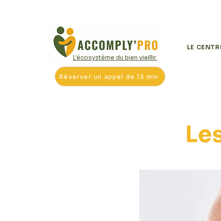
Accompagnement & Or
LE CENTR
L'écosystème du bien vieillir.
Réserver un appel de 15 min
< Back
Les