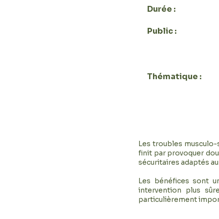
Durée :
3H30
Public :
Associa
SAP ou 
Privée 
Thématique :
Hyg
pro
Les troubles musculo-s
finit par provoquer dou
sécuritaires adaptés au 
Les bénéfices sont un
intervention plus sûr
particulièrement import