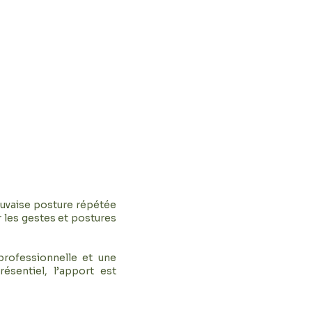
auvaise posture répétée
r les gestes et postures
professionnelle et une
résentiel, l’apport est