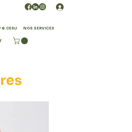
sonne
 & CESU
NOS SERVICES
T
ires