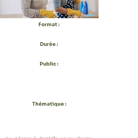
Format :
Présentiel ou Distanciel
Durée :
7H
Public :
Structure Professionnelles
Privée et Public, Salarié ou
Cadre, CCAS Indépendant SAP
ou CESU, Association
Thématique :
Hygiène Sécurité & Gestes
professionnels