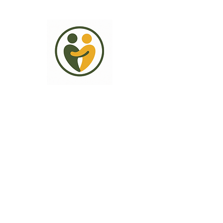
Nous accompagnons les entreprises
et
les indépendants dans leur
métier
d'aide à domicile.
mpatria@accomplypro.fr
Télécharger le catalogue de Formation 2027
Formulaire de contact
Accueil
Formation