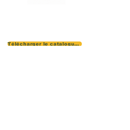
Nous accompagnons les entreprises
et
les indépendants dans leur
métier
d'aide à domicile.
mpatria@accomplypro.fr
Télécharger le catalogue de Formation 2027
Formulaire de contact
Accueil
Formation
Services
Boutique
Accomply pro
Contact
Reseau Accomply pro