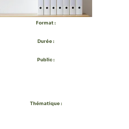
Format :
Présentiel ou Distanciel
Durée :
3H30
Public :
Association, CCAS
Indépendant SAP ou CESU,
Salarié ou Cadre, Structure
Professionnelles Privée et
Public
Thématique :
Administratif & Cadre
professionnel